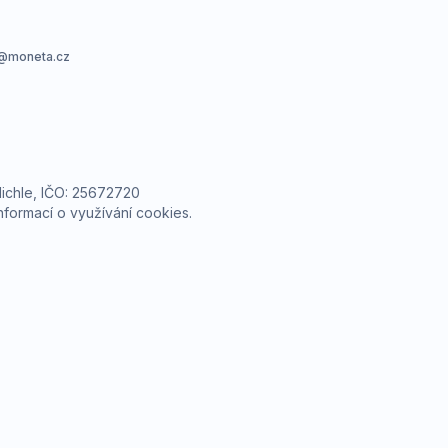
a@moneta.cz
ichle, IČO: 25672720
nformací o využívání cookies
.
ý obsah
Nastavení cookies
Transparentnost
ech Alma Career
Zásady ochrany soukromí
Podmínky používání
ých práv třetích stran
0 00 Praha 8, sp. zn. C 82484 vedená u Městského soudu v Praze.