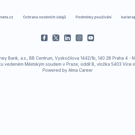
oneta.cz
Ochrana osobních údajů
Podmínky používání
karier
 Bank, a.s., BB Centrum, Vyskočilova 1442/1b, 140 28 Praha 4 - M
íku vedeném Městským soudem v Praze, oddíl B, vložka 5403
Více i
Powered by
Alma Career
Nahlásit nezákonn
Reklama na portál
 s.r.o. Vizuální podoba webové stránky může být rovněž předmětem autorsk
 Career Czechia s.r.o., IČO 26441381, se sídlem Menclova 2538/2, Libeň, 18