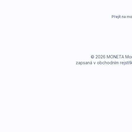
Přejít na m
© 2026 MONETA Money
zapsaná v obchodním rejstř
© Alma Career Czechia
Webovou stránku stránku pro klienta vytvořila a provozuje Alma